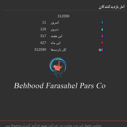
آمار بازدیدکنندگان
312090
امروز
11
دیروز
126
این هفته
317
این ماه
427
کل بازدیدها
312090
تمامی حقوق این وب سایت نزد شرکت بهبود فرآیند کنترل محفوظ می