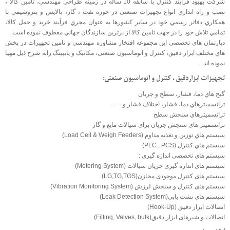
شرکت بهبود فرآيند کنترل با سابقه 10 ساله در زمينه طراحي مهندسی، تامين کالا ،
نصب و راه اندازي انواع تجهيزات صنعتی در حوزه نفت ، گاز، پالايش و پتروشيمي با
همکاري دفاتر رسمي خود در ساير کشورها به عنوان مجري فرآيند خريد و حمل کالا،
تمامي تلاش خود را در جهت تامين کالا از برترين سازندگان جهاني معطوف نموده است .
دپارتمان های تخصصی این مجموعه افتخار مشاوره مهندسی و تامین تجهيزات در بخش
هاي مختلف ابزار دقيق، کنترل و اتوماسيون صنعتی، مکانيک و پايپينگ رابه شرح ذیل مهیا
نموده اند :
تجهيزات ابزاردقيق ، کنترل و اتوماسيون صنعتی:
گيج هاي دما، فشار، سطح و جريان
ترانسميترهاي دما، فشار، اختلاف فشار و . . . .
ترانسميترهاي سنجش سطح
ترانسميتر های سنجش جريان برای سيالات مايع و گاز
سيستم هاي توزين و تغذيه مداوم (Load Cell & Weigh Feeders)
سيستم هاي کنترل (PLC , PCS)
سيستم های تخصصی اندازه گيری :
سیستم های اندازه گیری جریان سیالات (Metering System)
سیستم های کنترل موجودی مخازن(LG,TG,TGS)
سیستم های کنترل و سنجش لرزش (Vibration Monitoring System)
سیستم های نشت یابی(Leak Detection System)
اتصالات ابزار دقیق (Hook-Up)
اتصالات و شیرهای ابزار دقیق(Fitting, Valves, bulk)