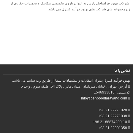
شرکت بهبود فراساحل پارس به عنوان بازوی تخصصی مکانیک و تجهیزات حفاری از
زیرمجموعه های شرکت های بهبود فرآیند کنترل می باشد.
تماس با ما
بهبود فرآیند کنترل پذیرای انتقادات و پیشنهادات شما از طریق وب سایت می باشد.
آدرس: تهران ، خیابان میرداماد ، میدان مادر ، پلاک 54، طبقه سوم ، واحد 5
کد پستی : 1546933818
info@behboodfarayand.com
22271028 21 98+
22271038 21 98+
88874209-10 21 98+
22901358 21 98+