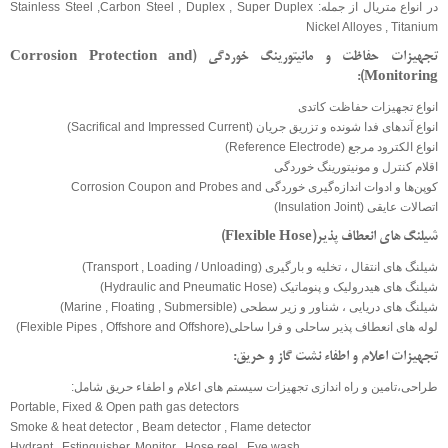
در انواع متریال از جمله: Stainless Steel ,Carbon Steel , Duplex , Super Duplex
Nickel Alloyes , Titanium
تجهیزات حفاظت و مانیتورینگ خوردگی (Corrosion Protection and
Monitoring):
انواع تجهیزات حفاظت کاتدی
انواع آندهای فدا شونده و تزریق جریان (Sacrifical and Impressed Current)
انواع الکترود مرجع (Reference Electrode)
اقلام کنترل و مونیتورینگ خوردگی
کوپن‌ها و ادوات اندازه‌گیری خوردگی Corrosion Coupon and Probes and
اتصالات عایقی (Insulation Joint)
شیلنگ های انعطاف پذیر(Flexible Hose)
شیلنگ های انتقال ، تخلیه و بارگیری (Transport , Loading / Unloading)
شیلنگ های هیدرولیک و پنوماتیک (Hydraulic and Pneumatic Hose)
شیلنگ های دریایی ، شناور و زیر سطحی (Marine , Floating , Submersible)
لوله های انعطاف پذیر ساحلی و فرا ساحلی(Flexible Pipes , Offshore and Offshore)
تجهیزات اعلام و اطفاء نشت گاز و حریق:
طراحی،تامین و راه اندازی تجهیزات سیستم های اعلام و اطفاء حریق شامل:
Portable, Fixed & Open path gas detectors
Smoke & heat detector , Beam detector , Flame detector
Hydrant , Estinguisher, Monitor , Hose reel , Eye wash ,……....