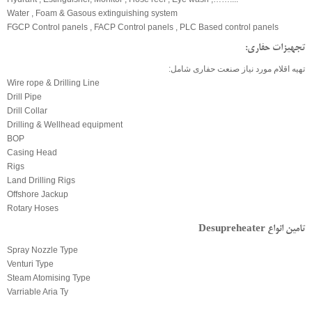
Water , Foam & Gasous extinguishing system
FGCP Control panels , FACP Control panels , PLC Based control panels
تجهیزات حفاری:
تهیه اقلام مورد نیاز صنعت حفاری شامل:
Wire rope & Drilling Line
Drill Pipe
Drill Collar
Drilling & Wellhead equipment
BOP
Casing Head
Rigs
Land Drilling Rigs
Offshore Jackup
Rotary Hoses
تامین انواع Desupreheater
Spray Nozzle Type
Venturi Type
Steam Atomising Type
Varriable Aria Ty