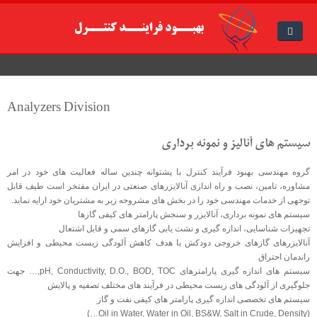
صفحه اصلی
Analyzers Division
معرفی شرکت
محصولات
سیستم های آنالیز و نمونه برداری
پروژه ها
Mechanical Division
گروه مهندسی بهبود فرآیند کنترل با پشتوانه چندین ساله فعالیت های خود در امر
مشاوره، تامین، نصب و راه اندازی آنالایزرهای صنعتی در ایران مفتخر است طیف قابل
گالری
Industrial Valves
Instruments Division
توجهی از خدمات مهندسی خود را در بخش های مشروحه زیر به مشتریان خود ارایه نماید.
سیستم های نمونه برداری، آنالایزر و سنجش پارامتر های کیفی گازها
DCS
نمایندگی ها
Safety Solution
Analyzers Division
گالری تصاویر نمایشگاه
تجهیزات شناسایی، اندازه گیری و نشت یابی گازهای سمی و قابل اشتعال
آنالایزرهای گازهای خروجی دودکش با هدف کاهش آلودگی زیست محیطی و افزایش
TGS
گواهینامه ها
مکانیکال
گالری تصاویر پروژه ها
راندمان احتراق
سیستم های اندازه گیری پارامترهای pH, Conductivity, D.O., BOD, TOC,… جهت
کارگاه
Netherlocks
Metering System
Safety & Tank Div
جلوگیری از آلودگی های زیست محیطی در فرآیند های مختلف تصفیه و پالایش
سیستم های تخصصی اندازه گیری پارامتر های کیفی نفت و گاز
همکاری با ما
Valve Div
FNC / Tank Protection
(Oil in Water, Water in Oil, BS&W, Salt in Crude, Density…)