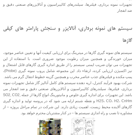
تجهیزات نمونه برداری، فیلترها، سیلندرهای کالیبراسیون و آنالایزرهای صنعتی دقیق و
تماس با ما
RBR Valvole / Full Rang Ball Valve
ضد انفجار
Mascot / Control Valve
سیستم های نمونه برداری، آنالایزر و سنجش پارامتر های کیفی
گازها
سیستم های نمونه گیری گازها در میترینگ برای ارزیابی کیفیت آنها و تعیین عناصر موجود،
میزان خورندگی و همچنین میزان رطوبت موجود ضروری است. با استفاده از این
تجهیزات می توان ضریب ایمنی سیستم را از طریق اندازه گیری گازهای قابل اشتعال و
نیز اکسیژن ارزیابی کرده، ارتقاء داد. این مجموعه شامل پروب نمونه گیری (Probe)،
پمپ مکنده و فیلترهای جذب عناصر مخرب و همچنین گزینه خطوط انتقال گرم می باشد.
شرکت بهبود فرآیند کنترل، اریه دهنده سیستم های کامل آنالیز گاز شامل تجهیزات نمونه
برداری، فیلترها، سیلندرهای کالیبراسیون و آنالایزرهای صنعتی دقیق و ضد انفجار می
باشد. این تجهیزات برای اندازه گیری خلوص و مانیتورینگ انواع گازها از جمله SO2, CO2,
H2S، CO، H2، CnHm و نقطه شبنم ارایه می شود که در پروسه تولید و اندازه گیری
گازهای آلاینده محیط زیست، اهمیت زیادی دارند. این شرکت در تمام مراحل پروژه – از
مشاوره تا نصب و راه اندازی سیستم ها – در کنار مشتریان محترم خواهد بود.