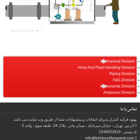
Mechanical Division
Hose And Fluid Handling Division
Piping Division
F&G Division
Instruments Division
Analyzers Division
تماس با ما
بهبود فرآیند کنترل پذیرای انتقادات و پیشنهادات شما از طریق وب سایت می باشد.
آدرس: تهران ، خیابان میرداماد ، میدان مادر ، پلاک 54، طبقه سوم ، واحد 5
کد پستی : 1546933818
info@behboodfarayand.com