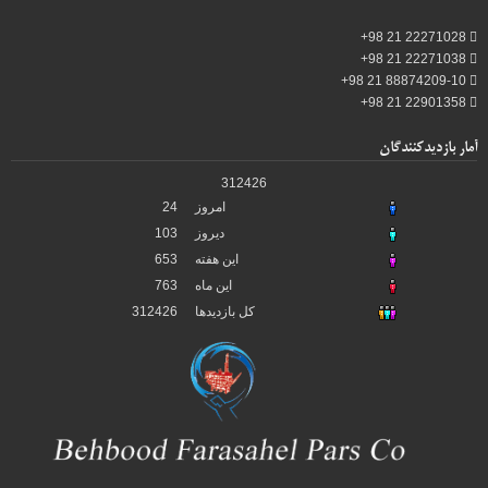
22271028 21 98+
22271038 21 98+
88874209-10 21 98+
22901358 21 98+
آمار بازدیدکنندگان
312426
امروز
24
دیروز
103
این هفته
653
این ماه
763
کل بازدیدها
312426